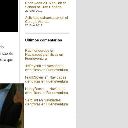
Codeweek 2015 en British
School of Gran Canaria
23 Ene 2017
Actividad extraescolar en el
Colegio Arenas
23 Ene 2017
Últimos comentarios
ndo
Raymondgrobe
en
plazas de
Navidades científicas en
para que
Fuerteventura
Jeffreycrili
en
Navidades
científicas en Fuerteventura
FrankSoync
en
Navidades
científicas en Fuerteventura
HenryBrose
en
Navidades
científicas en Fuerteventura
SergHot
en
Navidades
científicas en Fuerteventura