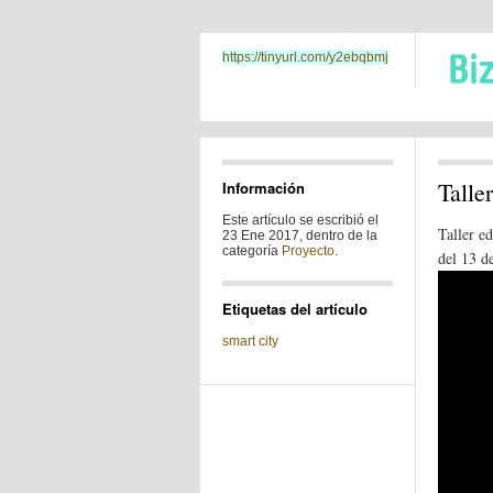
https://tinyurl.com/y2ebqbmj
Talle
Información
Este artículo se escribió el
Taller e
23 Ene 2017, dentro de la
categoría
Proyecto
.
del 13 d
Etiquetas del artículo
smart city