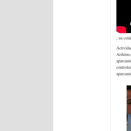
, en col
Activida
Arduino,
aparcami
controlen
aparcamie